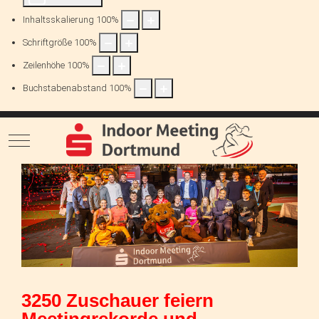
Inhaltsskalierung
100
%
Schriftgröße
100
%
Zeilenhöhe
100
%
Buchstabenabstand
100
%
Mobile Menu Toggle
3250 Zuschauer feiern