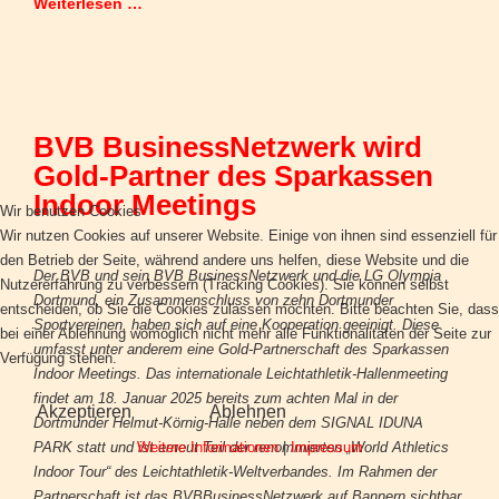
Weiterlesen …
BVB BusinessNetzwerk wird
Gold-Partner des Sparkassen
Indoor Meetings
Wir benutzen Cookies
Wir nutzen Cookies auf unserer Website. Einige von ihnen sind essenziell für
den Betrieb der Seite, während andere uns helfen, diese Website und die
Der BVB und sein BVB BusinessNetzwerk und die LG Olympia
Nutzererfahrung zu verbessern (Tracking Cookies). Sie können selbst
Dortmund, ein Zusammenschluss von zehn Dortmunder
entscheiden, ob Sie die Cookies zulassen möchten. Bitte beachten Sie, dass
Sportvereinen, haben sich auf eine Kooperation geeinigt. Diese
bei einer Ablehnung womöglich nicht mehr alle Funktionalitäten der Seite zur
umfasst unter anderem eine Gold-Partnerschaft des Sparkassen
Verfügung stehen.
Indoor Meetings. Das internationale Leichtathletik-Hallenmeeting
findet am 18. Januar 2025 bereits zum achten Mal in der
Akzeptieren
Ablehnen
Dortmunder Helmut-Körnig-Halle neben dem SIGNAL IDUNA
Weitere Informationen
|
Impressum
PARK statt und ist erneut Teil der renommierten „World Athletics
Indoor Tour“ des Leichtathletik-Weltverbandes. Im Rahmen der
Partnerschaft ist das BVBBusinessNetzwerk auf Bannern sichtbar