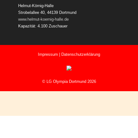
Helmut-Körnig-Halle
Strobelallee 40, 44139 Dortmund
www.helmut-koernig-halle.de
Kapazität: 4.100 Zuschauer
Impressum
|
Datenschutzerklärung
© LG Olympia Dortmund 2026