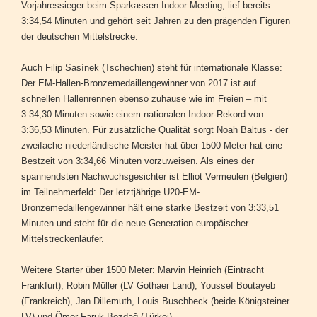
Vorjahressieger beim Sparkassen Indoor Meeting, lief bereits
3:34,54 Minuten und gehört seit Jahren zu den prägenden Figuren
der deutschen Mittelstrecke.
Auch Filip Sasínek (Tschechien) steht für internationale Klasse:
Der EM-Hallen-Bronzemedaillengewinner von 2017 ist auf
schnellen Hallenrennen ebenso zuhause wie im Freien – mit
3:34,30 Minuten sowie einem nationalen Indoor-Rekord von
3:36,53 Minuten. Für zusätzliche Qualität sorgt Noah Baltus - der
zweifache niederländische Meister hat über 1500 Meter hat eine
Bestzeit von 3:34,66 Minuten vorzuweisen. Als eines der
spannendsten Nachwuchsgesichter ist Elliot Vermeulen (Belgien)
im Teilnehmerfeld: Der letztjährige U20-EM-
Bronzemedaillengewinner hält eine starke Bestzeit von 3:33,51
Minuten und steht für die neue Generation europäischer
Mittelstreckenläufer.
Weitere Starter über 1500 Meter: Marvin Heinrich (Eintracht
Frankfurt), Robin Müller (LV Gothaer Land), Youssef Boutayeb
(Frankreich), Jan Dillemuth, Louis Buschbeck (beide Königsteiner
LV) und Ömer Faruk Bozdağ (Türkei).