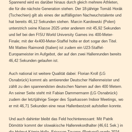
Spannend wird es darüber hinaus durch gleich mehrere Athleten,
die für die nächste Generation stehen. Der 18-jährige Tomáš Horák
(Tschechien) gilt als eines der auffälligsten Nachwuchstalente und
hat bereits 46,12 Sekunden stehen. Marcin Karolewski (Polen)
unterstrich seine Klasse 2025 unter anderem mit 45,92 Sekunden
und lief bei den FISU World University Games ins 400-Meter-
Finale; mit der 4x400-Meter-Staffel holte er dort sogar den Titel.
Mit Matteo Raimondi (Italien) ist zudem ein U23-Staffel-
Europameister im Aufgebot, der auf den zwei Hallenrunden bereits
46,42 Sekunden gelaufen ist.
Auch national ist weitere Qualität dabei: Florian Kroll (LG
Osnabrück) kommt als amtierender Deutscher Hallenmeister und
zählt zu den spannendsten deutschen Namen auf den 400 Metern.
An seiner Seite steht mit Fabian Dammermann (LG Osnabrück)
zudem der letztjährige Sieger des Sparkassen Indoor Meetings, wo
er mit 46,71 Sekunden eine neue Hallenbestzeit aufstellen konnte.
Und auch dahinter bleibt das Feld hochinteressant: Mit Patrik
Dömötör kommt der slowakische Hallenrekordhalter (46,61 Sek.) in
die Helmut-Körnig-Halle. Ericsson Tavares (Portugal) wurde 2024